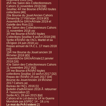
45Ã¨me Salon des Collectionneurs
Cahors 11 novembre 2019
[34]
Souillac 4Ã¨me Bourse d'Ã©tÃ© toutes
collections
[46]
20e Bourse du Jouet Ancien Cahors
Dimanche 17 FÃ©vrier 2019
[43]
AssemblÃ©e GÃ©nÃ©rale 2019 et
Galette des Rois
[11]
44e Salon des Collectionneurs Cahors
11 novembre 2018
[95]
3Ã¨me Bourse d'Ã©tÃ© toutes
Collections Souillac 9 aoÃ»t 2018
[28]
Sortie d'Ã©tÃ© de l'ACL Martel et sa
rÃ©gion 24 juin 2018
[41]
Repas annuel de l'A.C.L. 17 mars 2018
[33]
19Ã¨me Bourse du Jouet ancien 18
fÃ©vrier 2018
[45]
AssemblÃ©e GÃ©nÃ©rale12 janvier
2018
[16]
43e Salon des Collectionneurs Cahors
11 novembre 2017
[42]
2Ã¨me Bourse d'Ã©tÃ© toutes
collections Souillac 10 aoÃ»t 2017
[32]
Repas de l'Ã©tÃ© 25 juin 2017
[34]
Bourse du Jouet Ancien 19 fÃ©vrier
2017 Cahors
[48]
Bureau de l'ACL 2016
[1]
Bulletin d'adhÃ©sion 2016 Ã retourner
Ã l'association
[2]
Sortie ACL 28 juin 2015
[64]
Cahors et le Lot dans la 1Ã¨re Guerre
Mondiale par ASPEC 14 - 18
[176]
Le mot du PrÃ©sident
[2]