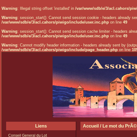
Warning
: Illegal string offset 'installed' in
/var/www/sdb/e/3/acl.cahors/pi
Warning
: session_start(): Cannot send session cookie - headers already s
/var/www/sdb/e/3/acl.cahors/piwigo/include/user.inc.php
on line
49
Warning
: session_start(): Cannot send session cache limiter - headers alr
/var/www/sdb/e/3/acl.cahors/piwigo/include/user.inc.php
on line
49
Warning
: Cannot modify header information - headers already sent by (out
/var/www/sdb/e/3/acl.cahors/piwigo/include/page_header.php
on line
10
Liens
Accueil
/
Le mot du PrÃ©
Conseil General du Lot