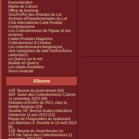
Eurocollection
Mairie de Cahors
Office de tourisme
SociÃ©tÃ© des Ã©tudes du Lot
Archives dÃ©partementales du Lot
Club International Carte Postale
Contemporaine
Les Collectionneurs de Figeac et ses
environs
Cartes Postales Magazine
Collectionneur & Chineur
Les collectionneurs bergeracois
club cartophiles de midi PyrÃ©nÃ©es
cartoclub12
Le Quercy sur le net
Balade en Quercy
Les objets d'autrefois
Nous contacter
Albums
24Ã¨ Bourse du jouet ancien
[34]
48Ã¨ Salon des Collectionneurs Cahors
11 novembre 2023
[36]
Grillades d'Ã©tÃ© de l'ACL chez la
famille Noirjean
[29]
Souillac 5Ã¨ Bourse toutes collections
Dimanche 11 juin 2023
[13]
Repas de l'Association au restaurant
Les Mariniers Ã Douelle le 15 avril 2023
[8]
23Ã¨ Bourse du Jouet Ancien
[32]
47Ã¨me Salon des Collectionneurs 11
novembre 2022
[36]