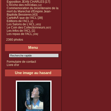
Exposition JEAN CHARLES
[17]
L'Ã©cho des mÃ©dias
[12]
Commemoration du bicentenaire de la
mort du Marechal d'Empire Jean-
Baptiste Bessieres
[43]
CartothÃ¨que de l'ACL
[38]
Editions de l'ACL
[2]
Les Salons de L'ACL
[453]
Le Coin des Collectionneurs
[607]
Les Infos de l'ACL
[1]
Les repas de l'ACL
[206]
2360 photos
Menu
Formulaire de contact
Livre d'or
Une image au hasard