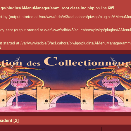
wigo/plugins/AMenuManager/amm_root.class.inc.php
on line
685
ent by (output started at /var/www/sdb/e/3/acl.cahors/piwigo/plugins/AMenuM
eady sent (output started at /var/www/sdb/e/3/acl.cahors/piwigo/plugins/AMe
put started at /var/www/sdb/e/3/acl.cahors/piwigo/plugins/AMenuManager/amm_
5
sident
[2]